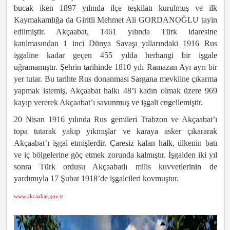
bucak iken 1897 yılında ilçe teşkilatı kurulmuş ve ilk
Kaymakamlığa da Giritli Mehmet Ali GORDANOĞLU tayin
edilmiştir. Akçaabat, 1461 yılında Türk idaresine
katılmasından 1 inci Dünya Savaşı yıllarındaki 1916 Rus
işgaline kadar geçen 455 yılda herhangi bir işgale
uğramamıştır. Şehrin tarihinde 1810 yılı Ramazan Ayı ayrı bir
yer tutar. Bu tarihte Rus donanması Sargana mevkiine çıkarma
yapmak istemiş, Akçaabat halkı 48’i kadın olmak üzere 969
kayıp vererek Akçaabat’ı savunmuş ve işgali engellemiştir.
20 Nisan 1916 yılında Rus gemileri Trabzon ve Akçaabat’ı
topa tutarak yakıp yıkmışlar ve karaya asker çıkararak
Akçaabat’ı işgal etmişlerdir. Çaresiz kalan halk, ülkenin batı
ve iç bölgelerine göç etmek zorunda kalmıştır. İşgalden iki yıl
sonra Türk ordusu Akçaabatlı milis kuvvetlerinin de
yardımıyla 17 Şubat 1918’de işgalcileri kovmuştur.
www.akcaabat.gov.tr