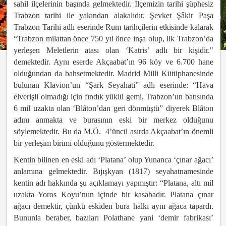
sahil ilçelerinin başında gelmektedir. İlçemizin tarihi şüphesiz
Trabzon tarihi ile yakından alakalıdır. Şevket Şâkir Paşa
Trabzon Tarihi adlı eserinde Rum tarihçilerin etkisinde kalarak
“Trabzon milattan önce 750 yıl önce inşa olup, ilk Trabzon’da
yerleşen Meletlerin atası olan ‘Katris’ adlı bir kişidir."
demektedir. Aynı eserde Akçaabat’ın 96 köy ve 6.700 hane
olduğundan da bahsetmektedir. Madrid Milli Kütüphanesinde
bulunan Klavion’un “Şark Seyahati” adlı eserinde: “Hava
elverişli olmadığı için fındık yüklü gemi, Trabzon’un batısında
6 mil uzakta olan ‘Blâton’dan geri dönmüştü” diyerek Blâton
adını anmakta ve burasının eski bir merkez olduğunu
söylemektedir. Bu da M.Ö. 4’üncü asırda Akçaabat’ın önemli
bir yerleşim birimi olduğunu göstermektedir.
Kentin bilinen en eski adı ‘Platana’ olup Yunanca ‘çınar ağacı’
anlamına gelmektedir. Bıjışkyan (1817) seyahatnamesinde
kentin adı hakkında şu açıklamayı yapmıştır: “Platana, altı mil
uzakta Yoros Koyu’nun içinde bir kasabadır. Platana çınar
ağacı demektir, çünkü eskiden bura halkı aynı ağaca tapardı.
Bununla beraber, bazıları Polathane yani ‘demir fabrikası’