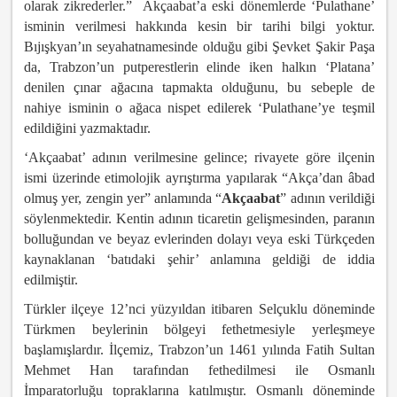
olarak zikrederler.” Akçaabat’a eski dönemlerde ‘Pulathane’
isminin verilmesi hakkında kesin bir tarihi bilgi yoktur.
Bıjışkyan’ın seyahatnamesinde olduğu gibi Şevket Şakir Paşa
da, Trabzon’un putperestlerin elinde iken halkın ‘Platana’
denilen çınar ağacına tapmakta olduğunu, bu sebeple de
nahiye isminin o ağaca nispet edilerek ‘Pulathane’ye teşmil
edildiğini yazmaktadır.
‘Akçaabat’ adının verilmesine gelince; rivayete göre ilçenin
ismi üzerinde etimolojik ayrıştırma yapılarak “Akça’dan âbad
olmuş yer, zengin yer” anlamında “
Akçaabat
” adının verildiği
söylenmektedir. Kentin adının ticaretin gelişmesinden, paranın
bolluğundan ve beyaz evlerinden dolayı veya eski Türkçeden
kaynaklanan ‘batıdaki şehir’ anlamına geldiği de iddia
edilmiştir.
Türkler ilçeye 12’nci yüzyıldan itibaren Selçuklu döneminde
Türkmen beylerinin bölgeyi fethetmesiyle yerleşmeye
başlamışlardır. İlçemiz, Trabzon’un 1461 yılında Fatih Sultan
Mehmet Han tarafından fethedilmesi ile Osmanlı
İmparatorluğu topraklarına katılmıştır. Osmanlı döneminde