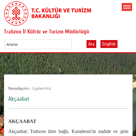
Trabzon İl Kültür ve Turizm Müdürlüğü
Ara
English
Neredeyim :
İlçelerimiz
Akçaabat
AKÇAABAT
Akçaabat; Trabzon iline bağlı, Karadeniz'in nadide ve şirin