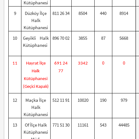
Kütüphanesi
9
Düzköy İlçe
811 26 34
8504
440
8914
Halk
Kütüphanesi
10
Geyikli Halk
896 70 02
3855
87
5668
Kütüphanesi
0
0
11
Hayrat İlçe
691 24
3342
Halk
77
Kütüphanesi
(Geçici Kapalı)
12
Maçka İlçe
512 11 91
10020
190
979
Halk
Kütüphanesi
13
Of İlçe Halk
771 51 30
11161
543
44485
Kütüphanesi