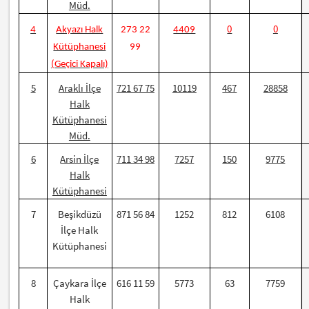
Müd.
0
0
4
Akyazı Halk
273 22
4409
Kütüphanesi
99
(Geçici Kapalı)
5
Araklı İlçe
721 67 75
10119
467
28858
Halk
Kütüphanesi
Müd.
6
Arsin İlçe
711 34 98
7257
150
9775
Halk
Kütüphanesi
7
Beşikdüzü
871 56 84
1252
812
6108
İlçe Halk
Kütüphanesi
8
Çaykara İlçe
616 11 59
5773
63
7759
Halk