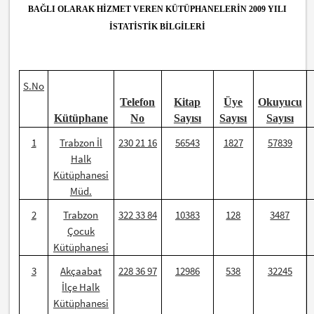
BAĞLI OLARAK HİZMET VEREN
KÜTÜPHANELERİN 2009 YILI
İSTATİSTİK BİLGİLERİ
S.No
Telefon
Kitap
Üye
Okuyucu
Kütüphane
No
Sayısı
Sayısı
Sayısı
1
Trabzon İl
230 21 16
56543
1827
57839
Halk
Kütüphanesi
Müd.
2
Trabzon
322 33 84
10383
128
3487
Çocuk
Kütüphanesi
3
Akçaabat
228 36 97
12986
538
32245
İlçe Halk
Kütüphanesi