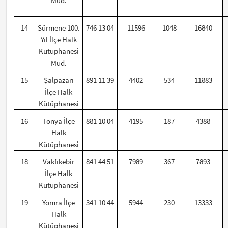
Müd.
14
Sürmene 100.
746 13 04
11596
1048
16840
Yıl İlçe Halk
Kütüphanesi
Müd.
15
Şalpazarı
891 11 39
4402
534
11883
İlçe Halk
Kütüphanesi
16
Tonya İlçe
881 10 04
4195
187
4388
Halk
Kütüphanesi
18
Vakfıkebir
841 44 51
7989
367
7893
İlçe Halk
Kütüphanesi
19
Yomra İlçe
341 10 44
5944
230
13333
Halk
Kütüphanesi