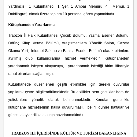
Yardımcısı, 1 Kütüphaneci, 1 Şef, 1 Ambar Memuru, 4 Memur, 1
Daktilograf, olmak üzere toplam 10 personel görev yapmaktadır.
Kütüphaneden Yararlanma
Trabzon İl Halk Kütüphanesi Çocuk Bölümü, Yazma Eserler Bölümü,
Ödünç Kitap Verme Bölümü, Araştırmacılara Yönelik Salon, Gazete
Okuma Yeri, İnternet Salonu ve Basma Eserler Bölümü olarak birimlere
ayrılmış olup kullanıcılarına hizmet vermektedir. Kütüphaneden
yararlanmak isteyen okuyucuya, yararlanmak istediği birim itibariyle
rahat bir ortam sağlanmıştır.
Kütüphanede düzenlenen çeşitli etkinlikler için gerekli duyurular
yapılarak çevre bilgilendirilmektedir. Bu etkilikler hem çocuklar hem de
yetişkinlere yönelik olarak belirlenmektedir. Konular genellikle
kütüphane hizmetlerinin halka duyurulması, belirli günler haftalar ve
güncel olaylar dikkate alınıp hazırlanmaktadır.
TRABZON İLİ İÇERİSİNDE KÜLTÜR VE TURİZM BAKANLIĞINA