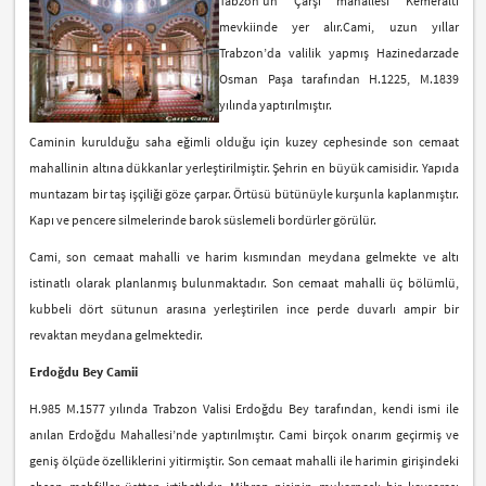
Tabzon’un Çarşı mahallesi Kemeraltı
mevkiinde yer alır.Cami, uzun yıllar
Trabzon’da valilik yapmış Hazinedarzade
Osman Paşa tarafından H.1225, M.1839
yılında yaptırılmıştır.
Caminin kurulduğu saha eğimli olduğu için kuzey cephesinde son cemaat
mahallinin altına dükkanlar yerleştirilmiştir. Şehrin en büyük camisidir. Yapıda
muntazam bir taş işçiliği göze çarpar. Örtüsü bütünüyle kurşunla kaplanmıştır.
Kapı ve pencere silmelerinde barok süslemeli bordürler görülür.
Cami, son cemaat mahalli ve harim kısmından meydana gelmekte ve altı
istinatlı olarak planlanmış bulunmaktadır. Son cemaat mahalli üç bölümlü,
kubbeli dört sütunun arasına yerleştirilen ince perde duvarlı ampir bir
revaktan meydana gelmektedir.
Erdoğdu Bey Camii
H.985 M.1577 yılında Trabzon Valisi Erdoğdu Bey tarafından, kendi ismi ile
anılan Erdoğdu Mahallesi’nde yaptırılmıştır. Cami birçok onarım geçirmiş ve
geniş ölçüde özelliklerini yitirmiştir. Son cemaat mahalli ile harimin girişindeki