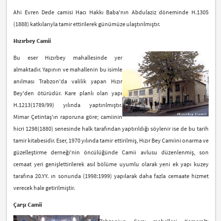
Ahi Evren Dede camisi Hacı Hakkı Baba'nın Abdulaziz döneminde H.1305
(1888) katkılarıyla tamir ettirilerek günümüze ulaştırılmıştır.
Hızırbey Camii
Bu eser Hızırbey mahallesinde yer
almaktadır. Yapının ve mahallenin bu isimle
anılması Trabzon'da valilik yapan Hızır
Bey'den ötürüdür. Kare planlı olan yapı
H.1213(1789/99) yılında yaptırılmıştır.
Mimar Çetintaş'ın raporuna göre; camiinin
hicri 1298(1880) senesinde halk tarafından yaptırıldığı söylenir ise de bu tarih
tamir kitabesidir. Eser, 1970 yılında tamir ettirilmiş, Hızır Bey Camiini onarma ve
güzelleştirme derneği'nin öncülüğünde Camii avlusu düzenlenmiş, son
cemaat yeri genişlettirilerek asıl bölüme uyumlu olarak yeni ek yapı kuzey
tarafına 20.YY. ın sonunda (1998:1999) yapılarak daha fazla cemaate hizmet
verecek hale getirilmiştir.
Çarşı Camii