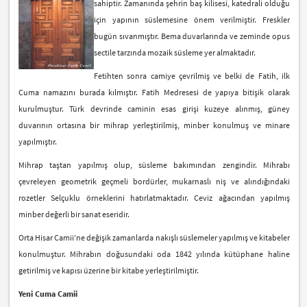
sahiptir. Zamanında şehrin baş kilisesi, katedrali olduğu
için yapının süslemesine önem verilmiştir. Freskler
bugün sıvanmıştır. Bema duvarlarında ve zeminde opus
sectile tarzında mozaik süsleme yer almaktadır.
Fetihten sonra camiye çevrilmiş ve belki de Fatih, ilk
Cuma namazını burada kılmıştır. Fatih Medresesi de yapıya bitişik olarak
kurulmuştur. Türk devrinde caminin esas girişi kuzeye alınmış, güney
duvarının ortasına bir mihrap yerleştirilmiş, minber konulmuş ve minare
yapılmıştır.
Mihrap taştan yapılmış olup, süsleme bakımından zengindir. Mihrabı
çevreleyen geometrik geçmeli bordürler, mukarnaslı niş ve alındığındaki
rozetler Selçuklu örneklerini hatırlatmaktadır. Ceviz ağacından yapılmış
minber değerli bir sanat eseridir.
Orta Hisar Camii’ne değişik zamanlarda nakışlı süslemeler yapılmış ve kitabeler
konulmuştur. Mihrabın doğusundaki oda 1842 yılında kütüphane haline
getirilmiş ve kapısı üzerine bir kitabe yerleştirilmiştir.
Yeni Cuma Camii