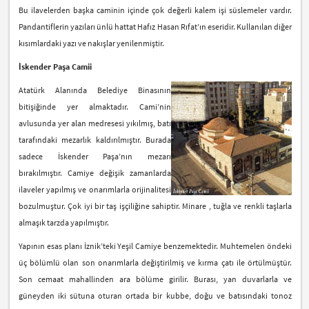
Bu ilavelerden başka caminin içinde çok değerli kalem işi süslemeler vardır.
Pandantiflerin yazıları ünlü hattat Hafız Hasan Rıfat’ın eseridir. Kullanılan diğer
kısımlardaki yazı ve nakışlar yenilenmiştir.
İskender Paşa Camii
Atatürk Alanında Belediye Binasının
bitişiğinde yer almaktadır. Cami’nin
avlusunda yer alan medresesi yıkılmış, batı
tarafındaki mezarlık kaldırılmıştır. Burada
sadece İskender Paşa’nın mezarı
bırakılmıştır. Camiye değişik zamanlarda
ilaveler yapılmış ve onarımlarla orijinalitesi
bozulmuştur. Çok iyi bir taş işçiliğine sahiptir. Minare , tuğla ve renkli taşlarla
almaşık tarzda yapılmıştır.
Yapının esas planı İznik’teki Yeşil Camiye benzemektedir. Muhtemelen öndeki
üç bölümlü olan son onarımlarla değiştirilmiş ve kırma çatı ile örtülmüştür.
Son cemaat mahallinden ara bölüme girilir. Burası, yan duvarlarla ve
güneyden iki sütuna oturan ortada bir kubbe, doğu ve batısındaki tonoz