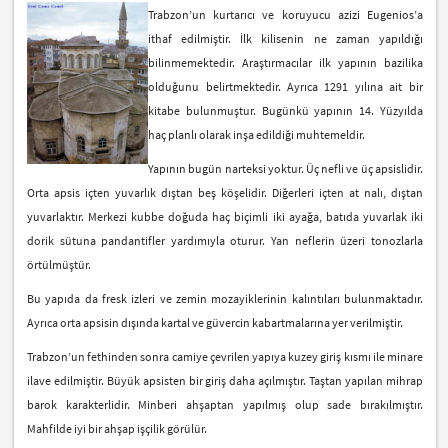
Trabzon’un kurtarıcı ve koruyucu azizi Eugenios’a
ithaf edilmiştir. İlk kilisenin ne zaman yapıldığı
bilinmemektedir. Araştırmacılar ilk yapının bazilika
olduğunu belirtmektedir. Ayrıca 1291 yılına ait bir
kitabe bulunmuştur. Bugünkü yapının 14. Yüzyılda
haç planlı olarak inşa edildiği muhtemeldir.
Yapının bugün narteksi yoktur. Üç nefli ve üç apsislidir.
Orta apsis içten yuvarlık dıştan beş köşelidir. Diğerleri içten at nalı, dıştan
yuvarlaktır. Merkezi kubbe doğuda haç biçimli iki ayağa, batıda yuvarlak iki
dorik sütuna pandantifler yardımıyla oturur. Yan neflerin üzeri tonozlarla
örtülmüştür.
Bu yapıda da fresk izleri ve zemin mozayiklerinin kalıntıları bulunmaktadır.
Ayrıca orta apsisin dışında kartal ve güvercin kabartmalarına yer verilmiştir.
Trabzon’un fethinden sonra camiye çevrilen yapıya kuzey giriş kısmı ile minare
ilave edilmiştir. Büyük apsisten bir giriş daha açılmıştır. Taştan yapılan mihrap
barok karakterlidir. Minberi ahşaptan yapılmış olup sade bırakılmıştır.
Mahfilde iyi bir ahşap işçilik görülür.