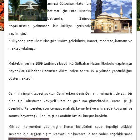
annesi Gülbahar Hatun’un
hatırası için Orta Hisar’ın
batısında, Zağnos
Köprüsü’nün yakınında bir külliye içerisinde
yapılmıştır.
Külliyeden cami ile türbe günümüze gelebilmiş; imaret, medrese, hamam ve
mektep yıkılmıştır.
Mektebin yerine 1899 tarihinde bugünkü Gülbahar Hatun İlkokulu yapılmıştır
Kaynaklar Gülbahar Hatun’un ölümünden sonra 1514 yılında yaptırıldığını
göstermektedir.
Caminin inşa kitabesi yoktur. Cami erken devir Osmanlı mimarisinde ayrı bir
plan tipi oluşturan Zaviyeli Camiler grubuna girmektedir. Duvar işçiliği
özenlidir. Pencereler, son cemaat mahali, kemerleri ve minarede koyu gri ve
sarımsı beyaz taş kullanılmıştır. Caminin örtüsü kurşun kaplıdır.
Mihrap mermerden yapılmıştır. Kenar bordürleri sade, tepeliği bitkisel
süslemelidir. Beşgen niş mukarnaslı bir kavsara ile son
bulur. Köşeliklerinde