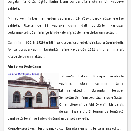
parçaları ile örtülmüştür. Harim kısmı pandantiflere oturan bir kubbeye
sahiptir.
Mihrab ve mimber mermerden yapılmıştır. 19. Yüzyıl barok süslemelerine
sahiptir. Üzerlerinde iri yapraklı kıvrım dallı bordürler, kartuşlar
bulunmaktadır. Caminin içerisinde kalem işi süslemeler de bulunmaktadır.
Cami’nin H. 936, M.1529 tarihli inşa kitabesi cephedeki giriş kapısı üzerindedir.
Ayrıca burada yapının bugünkü haline kavuştuğu 1882 yılı onarımına ait
kitabe de bulunmaktadır.
Ahi Evren Dede Camii
Trabzon'a hakim Boztepe semtinde
yapılmış olan caminin tarihi
bilinmemektedir. Bununla beraber
Şemsettin Sami’nin belirttiğine göre Sultan
Orhan döneminde Ahi Evren’in bir derviş
dergahı inşa ettirdiği bunun da bugünkü
cami ve türbenin yerinde olduğundan bahsetmektedir.
Komplekse ait kesin bir bilgimiz yoktur. Burada aynı isimli bir cami inşa edildi.