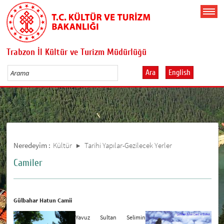
Trabzon İl Kültür ve Turizm Müdürlüğü
Ara
English
Neredeyim :
Kültür
Tarihi Yapılar-Gezilecek Yerler
Camiler
Gülbahar Hatun Camii
Yavuz Sultan Selimin