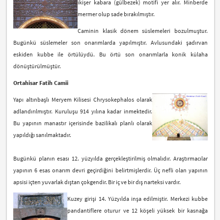
ikişer kabara (gülbezek) motifi yer alır. Minberde
mermer olup sade bırakılmıştır.
Caminin klasik dönem süslemeleri bozulmuştur.
Bugünkü süslemeler son onarımlarda yapılmıştır. Avlusundaki şadırvan
eskiden kubbe ile örtülüydü. Bu örtü son onarımlarla konik külaha
dönüştürülmüştür.
Ortahisar Fatih Camii
Yapı altınbaşlı Meryem Kilisesi Chrysokephalos olarak
adlandırılmıştır. Kuruluşu 914 yılına kadar inmektedir.
Bu yapının manastır içerisinde bazilikalı planlı olarak
yapıldığı sanılmaktadır.
Bugünkü planın esası 12. yüzyılda gerçekleştirilmiş olmalıdır. Araştırmacılar
yapının 6 esas onarım devri geçirdiğini belirtmişlerdir. Üç nefli olan yapının
apsisi içten yuvarlak dıştan çokgendir. Bir iç ve bir dış narteksi vardır.
Kuzey girişi 14. Yüzyılda inşa edilmiştir. Merkezi kubbe
pandantiflere oturur ve 12 köşeli yüksek bir kasnağa