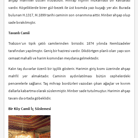
ahşap mahfiller üstten irtibatlıdır. Mihrap nişinin mukarnaslı bir kavsarası
vardır. Köşeliklerde birer gül-bezek ile üst kısımda yazı kuşağı yer alır. Burada
bulunan H.1317, M.1899 tarihi caminin son onarımına aittir. Minber ahşap olup
sade bırakılmıştır.
Tavanlı Camii
Trabzon’un tipik çatılı camilerinden birisidir. 1874 yılında Nemlizadeler
tarafından yapılmıştır. Geniş bir haziresi vardır. Dikdörtgen planlı olan yapı son
cemaat mahalli ve harim kısmından meydana gelmektedir.
Kalın taş duvarlar özenli bir işçilik gösterir. Harimin giriş kısmı üzerinde ahşap
mahfil yer almaktadır. Caminin aydınlatılması bütün cephelerdeki
pencerelerle sağlanır. Taş mihrap bordürleri vazodan çıkan ağaçlar ve kıvrım
dallarla kabartma olarak süslenmiştir. Minber sade tutulmuştur. Harimin ahşap
tavanı da ortada göbeklidir.
Bir Köy Camii İç Süslemesi