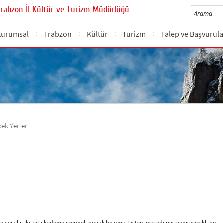
Trabzon İl Kültür ve Turizm Müdürlüğü
Kurumsal
Trabzon
Kültür
Turizm
Talep ve Başvurula
cek Yerler
yer alır. İki katlı kademeli cepheli büyük bölümü taştan inşa edilmiş geniş saçaklı bir