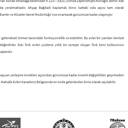
an konak İsmailağa tarafından h.1237 (1821) yılında yaptırılmıştır.Konağın zemin katı
da yeralmaktadır. Ahşap Bağdadi kaplamalı ikinci kattaki oda sayısı tam olarak
i Eserler ve Müzeler Genel Müdürlüğü’nce onarılarak günümüze kadar ulaşmıştır
 geleneksel mimari tarzındaki fonksiyonellik ve estetiktir. Bu evler bir yandan kentsel
ğerdirler. Eski Türk evleri yüzlerce yıllık bir süreçte oluşan Türk kent kültürünün
şlarıdır.
i taşıyan yerleşme örnekleri açısından günümüze kadar önemli değişiklikler geçirmeden
 Mahalle Evleri Karadeniz Bölgesinde en önde gelenlerden birisi olarak sayılabilir.