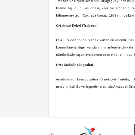
Trabzon’un Hayrat ilçesi’nin Sarıağaç köyünde bulun
kesme taş olup, kış odası, kiler ve ambar bura
bilinmemektedir. Çakırağa Konağı, 1979 yılında Esk
Ortahisar Evleri (Trabzon)
Eski Türk evlerini ön plana çıkartan en önemli unsur
konumlarıyla diğer yandan mimarileriyle dikkate de
günümüzde yaşamaya devam eden en önemli yapı ta
Orta Mahalle (Akçaabat)
Anadolu'nun kimi bölgeleri "Örnek Evler" niteliğin
gelebilmiştir. Bu yerleşmeler arasında Akçaabat-Orta