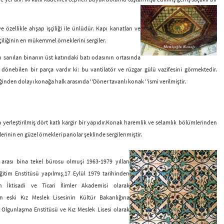
 özellikle ahşap işçiliği ile ünlüdür. Kapı kanatları ve
çiliğinin en mükemmel örneklerini sergiler.
ı sanılan binanın üst katındaki batı odasının ortasında
a dönebilen bir parça vardır ki: bu vantilatör ve rüzgar gülü vazifesini görmektedir.
ğinden dolayı konağa halk arasında ''Döner tavanlı konak ''ismi verilmiştir.
 yerleştirilmiş dört katlı kargir bir yapıdır.Konak haremlik ve selamlık bölümlerinden
erinin en güzel örnekleri panolar şeklinde sergilenmiştir.
ı arası bina tekel bürosu olmuşi 1963-1979 yılları
ğitim Enstitüsü yapılmış,17 Eylül 1979 tarihinden
n İktisadi ve Ticari İlimler Akademisi olarak
en eski Kız Meslek Lisesinin Kültür Bakanlığına
Olgunlaşma Enstitüsü ve Kız Meslek Lisesi olarak