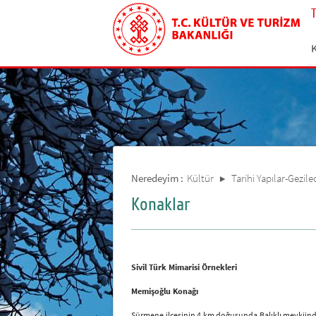
Neredeyim :
Kültür
Tarihi Yapılar-Gezile
Konaklar
Sivil Türk Mimarisi Örnekleri
Memişoğlu Konağı
Sürmene ilçesinin 4 km doğusunda Balıklı mevkiinde 