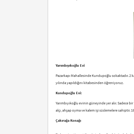
Yarımbıyıkoğlu Evi
Pazarkapı Mahallesinde Kundupoğlu sokaktadır. 2 katlı 
yılında yapıldığını kitabesinden öğreniyoruz.
Kundupoğlu Evi:
Yarımbıyıkoğlu evinin güneyinde yer alır. Sadece bir
alçı, ahşap oyma ve kalem işi süslemelere sahiptir. 1
Çakırağa Konağı