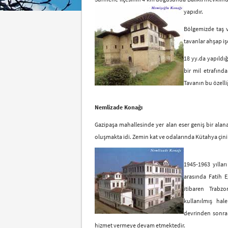
yapıdır.
Bölgemizde taş ve
tavanlar ahşap iş
18 yy.da yapıldığ
bir mil etrafınd
Tavanın bu özelli
Nemlizade Konağı
Gazipaşa mahallesinde yer alan eser geniş bir alana
oluşmakta idi. Zemin kat ve odalarında Kütahya çinil
1945-1963 yıllar
arasında Fatih E
itibaren Trabzo
kullanılmış hal
devrinden sonra 
hizmet vermeye devam etmektedir.